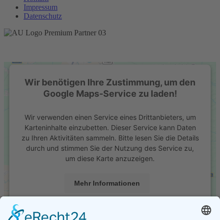
Impressum
Datenschutz
Wir benötigen Ihre Zustimmung, um den
Google Maps-Service zu laden!
Wir verwenden einen Service eines Drittanbieters, um
Karteninhalte einzubetten. Dieser Service kann Daten
zu Ihren Aktivitäten sammeln. Bitte lesen Sie die Details
durch und stimmen Sie der Nutzung des Service zu,
um diese Karte anzuzeigen.
Mehr Informationen
Akzeptieren