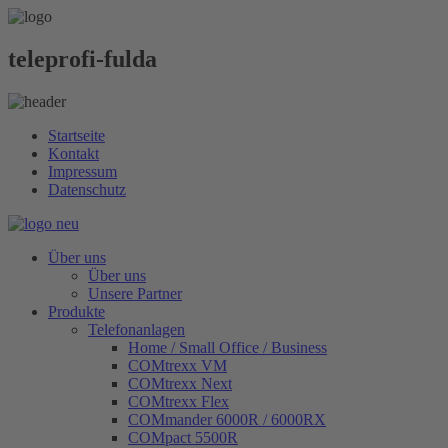
teleprofi-fulda
Startseite
Kontakt
Impressum
Datenschutz
Über uns
Über uns
Unsere Partner
Produkte
Telefonanlagen
Home / Small Office / Business
COMtrexx VM
COMtrexx Next
COMtrexx Flex
COMmander 6000R / 6000RX
COMpact 5500R