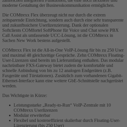
zahlreichen integrierten Funktionen, die eine noch flexiblere und
moderne Gestaltung der Businesskommunikation ermöglichen.
Die COMtrexx Flex überzeugt nicht nur durch die extrem
zeitsparende Einrichtung, sondern auch durch eine sehr transparente
und zukunftssichere Userlizenzierung. Dank der optionalen
Softclients COMfortel SoftPhone für Voice und Chat sowie PBX
Call Assist als umfassende UCC-Lösung, ist die COMtrexx in
Sachen New Work bestens aufgestellt.
COMtrexx Flex ist die All-in-One VoIP-Lösung für bis zu 250 User
und maximal 48 gleichzeitige Gespräche. Zehn COMtrexx Floating-
User-Lizenzen sind bereits im Lieferumfang enthalten. Das modular
nachrüstbare FXS-Gateway bietet zudem die komfortable und
schnelle Anbindung von bis zu 12 analogen Endgeräten (z.B.
Faxgeräte und Türstationen). Zusätzlich zum vorhandenen Gigabit-
Ethernet-Interface kann eine weitere GbE-Schnittstelle nachgerüstet
werden.
Das Wichtigste in Kürze:
Leistungsstarke „Ready-to-Run“ VoIP-Zentrale mit 10
COMtrexx Userlizenzen
Modular erweiterbar
Flexibel und kosteneffizient skalierbar durch Floating-User-
Lizenzierung (bis 250 User)