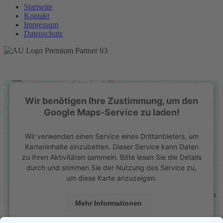
Startseite
Kontakt
Impressum
Datenschutz
Wir benötigen Ihre Zustimmung, um den
Google Maps-Service zu laden!
Wir verwenden einen Service eines Drittanbieters, um
Karteninhalte einzubetten. Dieser Service kann Daten
zu Ihren Aktivitäten sammeln. Bitte lesen Sie die Details
durch und stimmen Sie der Nutzung des Service zu,
um diese Karte anzuzeigen.
Mehr Informationen