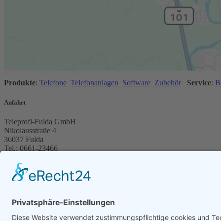
Produkte
:
Telefone
Telefonanlagen
Software
Zubehör
Service
:
B
Anfahrt
Teleprofi-Fulda GmbH
Nikolausstraße 4
36037 Fulda
Tel.: 0661-23466
Fax: 0661-23166
info@teleprofi-fulda.de
Anfahrt